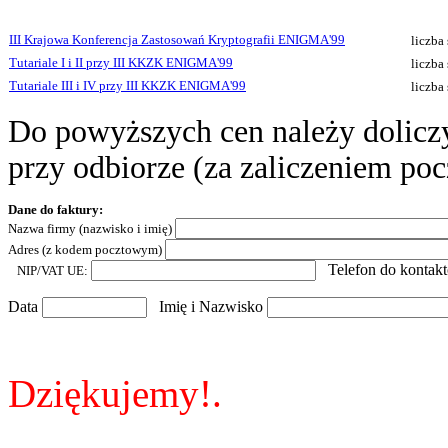
III Krajowa Konferencja Zastosowań Kryptografii ENIGMA'99
liczba
Tutariale I i II przy III KKZK ENIGMA'99
liczba
Tutariale III i IV przy III KKZK ENIGMA'99
liczba
Do powyższych cen należy doliczy
przy odbiorze (za zaliczeniem po
Dane do faktury:
Nazwa firmy (nazwisko i imię)
Adres (z kodem pocztowym)
Telefon do kontak
NIP/VAT UE:
Data
Imię i Nazwisko
Dziękujemy!.