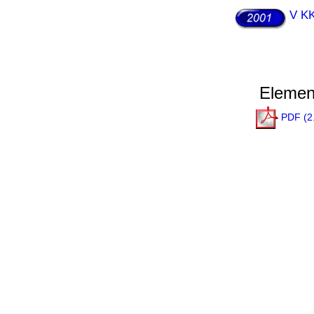
V K
Element
PDF (2